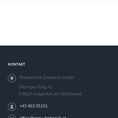
KONTAKT
Bürotechnik Drobesch GmbH
Viktringer Ring 43
A-9020 Klagenfurt am Wörthersee
+43 463 55151