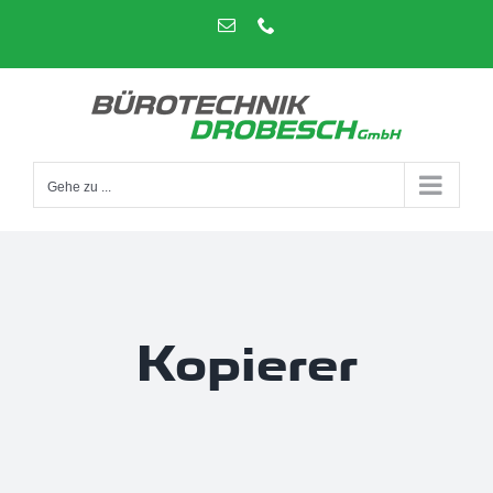
Zum
E-
Telefon
Mail
Inhalt
springen
Gehe zu ...
Kopierer